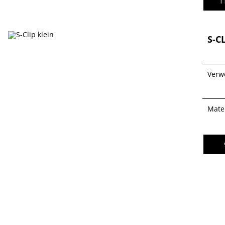
1
S-C
Verw
Mater