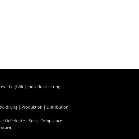
res
|
Logistik
|
Individualisierung
twicklung
|
Produktion
|
Distribution
der Lieferkette
|
Social Compliance
essum