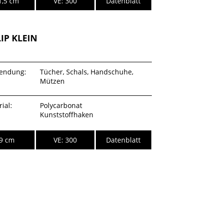
1,5 cm
VE: 300
Datenblatt
LIP KLEIN
endung:
Tücher, Schals, Handschuhe,
Mützen
ial:
Polycarbonat
Kunststoffhaken
9 cm
VE: 300
Datenblatt