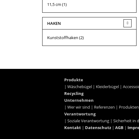
11,5 cm
(1)
HAKEN
Kunststoffhaken
(2)
Produkte
|
Wäschebügel
|
Kleiderbügel
|
Accessoi
Recycling
Unternehmen
|
Wer wir sind
|
Referenzen
|
Produkten
Verantwortung
|
Soziale Verantwortung
|
Sicherheit in 
Kontakt
|
Datenschutz
|
AGB
|
Impr