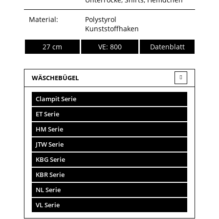
Material:
Polystyrol
Kunststoffhaken
27 cm
VE: 800
Datenblatt
WÄSCHEBÜGEL
Clampit Serie
ET Serie
HM Serie
JTW Serie
KBG Serie
KBR Serie
NL Serie
VL Serie