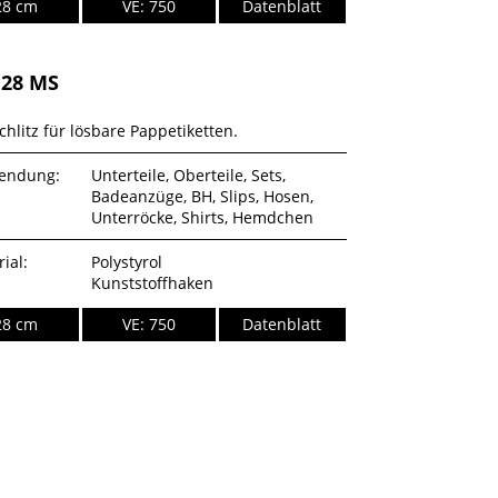
28 cm
VE: 750
Datenblatt
28 MS
chlitz für lösbare Pappetiketten.
endung:
Unterteile, Oberteile, Sets,
Badeanzüge, BH, Slips, Hosen,
Unterröcke, Shirts, Hemdchen
ial:
Polystyrol
Kunststoffhaken
28 cm
VE: 750
Datenblatt