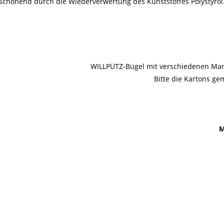
schonend durch die Wiederverwertung des Kunststoffes Polystyrol
WILLPÜTZ-Bügel mit verschiedenen Mar
Bitte die Kartons g
M