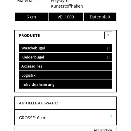
Material:
Polystyrol
Kunststoffhaken
6 cm
VE: 1000
Datenblatt
PRODUKTE
Wäschebügel
Kleiderbügel
Accessoires
Logistik
Individualisierung
AKTUELLE AUSWAHL:
GRÖSSE:
6 cm
Alle löschen