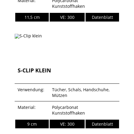
Material:
Polycarbonat
Kunststoffhaken
11,5 cm
VE: 300
Datenblatt
S-CLIP KLEIN
Verwendung:
Tücher, Schals, Handschuhe,
Mützen
Material:
Polycarbonat
Kunststoffhaken
9 cm
VE: 300
Datenblatt