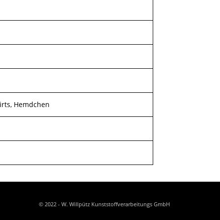
Shirts, Hemdchen
© 2022 - W. Willpütz Kunststoffverarbeitungs GmbH