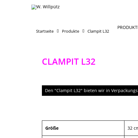
PRODUKT
Startseite
Produkte
Clampit L32
CLAMPIT L32
Den "Clampit L32" bieten wir in Verpackungs
Größe
32 c