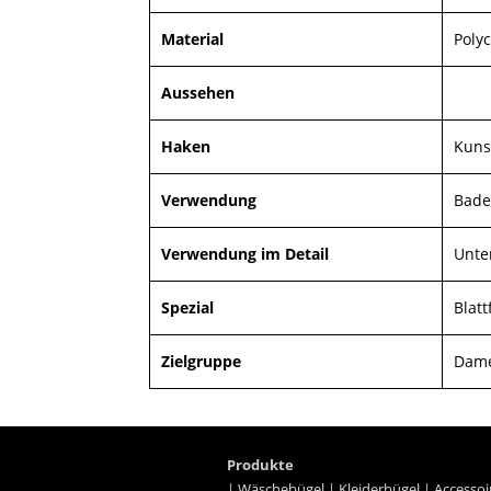
Material
Poly
Aussehen
Haken
Kuns
Verwendung
Bade
Verwendung im Detail
Unter
Spezial
Blat
Zielgruppe
Dame
Produkte
|
Wäschebügel
|
Kleiderbügel
|
Accessoi