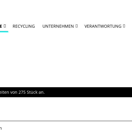
E
RECYCLING
UNTERNEHMEN
VERANTWORTUNG
iten von 275 Stück an.
m