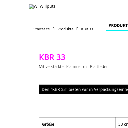
PRODUKT
Startseite
Produkte
KBR 33
KBR 33
Mit verstärkter Klammer mit Blattfeder
Den "KBR 33" bieten wir in Verpackungseinhe
Größe
33 c