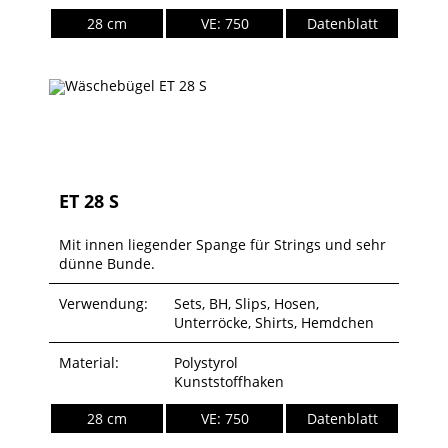
28 cm
VE: 750
Datenblatt
ET 28 S
Mit innen liegender Spange für Strings und sehr
dünne Bunde.
Verwendung:
Sets, BH, Slips, Hosen,
Unterröcke, Shirts, Hemdchen
Material:
Polystyrol
Kunststoffhaken
28 cm
VE: 750
Datenblatt