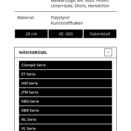
Badeanzüge, BH, Slips, Hosen,
Unterröcke, Shirts, Hemdchen
Material:
Polystyrol
Kunststoffhaken
28 cm
VE: 600
Datenblatt
WÄSCHEBÜGEL
Clampit Serie
ET Serie
HM Serie
JTW Serie
KBG Serie
KBR Serie
NL Serie
VL Serie