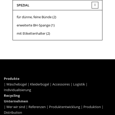
SPEZIAL
für dünne, feine Bünde
(2)
erweiterte BH-Spange
(1)
mit Etikettenhalter
(2)
Produkte
|
Wäschebügel
|
Kleiderbügel
|
Accessoires
|
Logistik
|
Individualisierung
Recycling
Unternehmen
|
Wer wir sind
|
Referenzen
|
Produktentwicklung
|
Produktion
|
Distribution