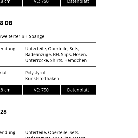
28 cm
VE: 750
Datenblatt
28 DB
erweiterter BH-Spange
endung:
Unterteile, Oberteile, Sets,
Badeanzüge, BH, Slips, Hosen,
Unterröcke, Shirts, Hemdchen
ial:
Polystyrol
Kunststoffhaken
28 cm
VE: 750
Datenblatt
28
endung:
Unterteile, Oberteile, Sets,