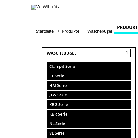
PRODUKT
Startseite
Produkte
Wäschebügel
WÄSCHEBÜGEL
Clampit Serie
ET Serie
HM Serie
JTW Serie
KBG Serie
KBR Serie
NL Serie
VL Serie