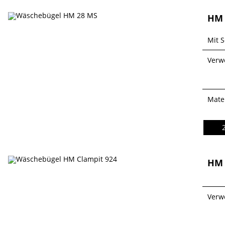
HM 
Mit S
Verw
Mater
HM 
Verw