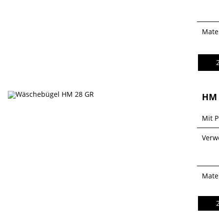
Mater
HM 
Mit P
Verw
Mater