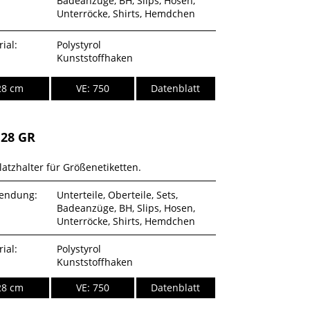
Badeanzüge, BH, Slips, Hosen,
Unterröcke, Shirts, Hemdchen
ial:
Polystyrol
Kunststoffhaken
28 cm
VE: 750
Datenblatt
28 GR
latzhalter für Größenetiketten.
endung:
Unterteile, Oberteile, Sets,
Badeanzüge, BH, Slips, Hosen,
Unterröcke, Shirts, Hemdchen
ial:
Polystyrol
Kunststoffhaken
28 cm
VE: 750
Datenblatt