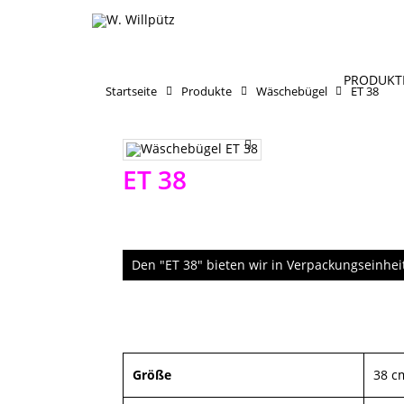
PRODUKT
Startseite
Produkte
Wäschebügel
ET 38
ET 38
Den "ET 38" bieten wir in Verpackungseinhei
Größe
38 c