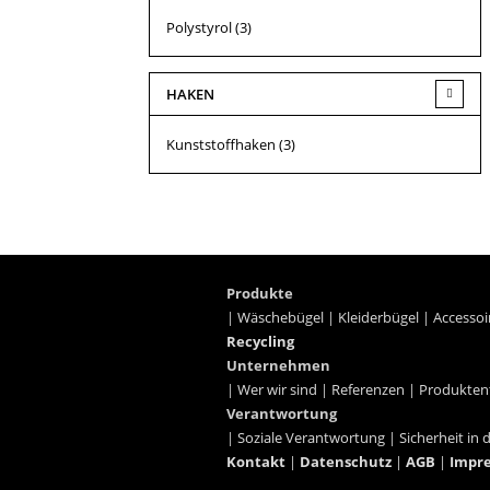
Polystyrol
(3)
HAKEN
Kunststoffhaken
(3)
Produkte
|
Wäschebügel
|
Kleiderbügel
|
Accessoi
Recycling
Unternehmen
|
Wer wir sind
|
Referenzen
|
Produkten
Verantwortung
|
Soziale Verantwortung
|
Sicherheit in 
Kontakt
|
Datenschutz
|
AGB
|
Impr