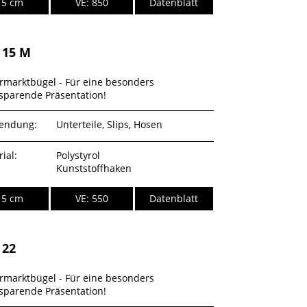
15 cm
VE: 850
Datenblatt
 15 M
rmarktbügel - Für eine besonders
sparende Präsentation!
endung:
Unterteile, Slips, Hosen
ial:
Polystyrol
Kunststoffhaken
15 cm
VE: 550
Datenblatt
 22
rmarktbügel - Für eine besonders
sparende Präsentation!