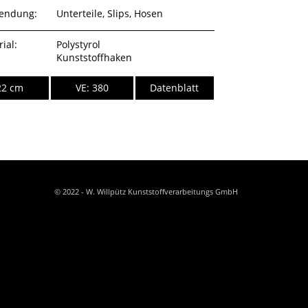
endung:
Unterteile, Slips, Hosen
ial:
Polystyrol
Kunststoffhaken
22 cm
VE: 380
Datenblatt
© 2022 - W. Willpütz Kunststoffverarbeitungs GmbH