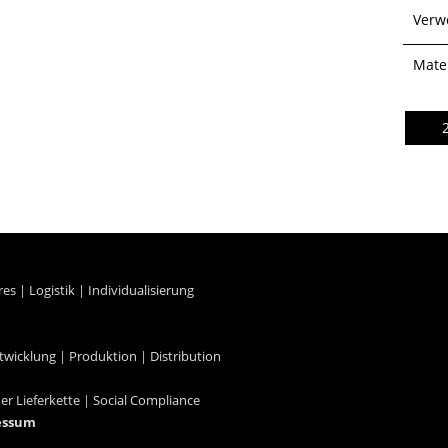
Verw
Mater
res
|
Logistik
|
Individualisierung
twicklung
|
Produktion
|
Distribution
der Lieferkette
|
Social Compliance
essum