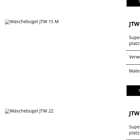
JTW
Supe
platz
Verw
Mater
JTW
Supe
platz