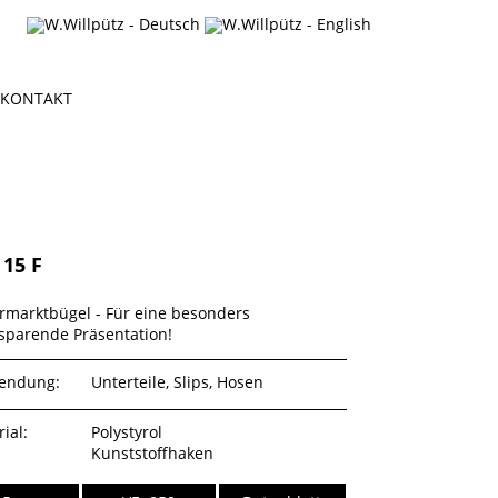
KONTAKT
 15 F
rmarktbügel - Für eine besonders
sparende Präsentation!
endung:
Unterteile, Slips, Hosen
ial:
Polystyrol
Kunststoffhaken