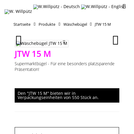
Startseite
Produkte
Wäschebügel
JTW 15 M
JTW 15 M
Supermarktbügel - Für eine besonders platzsparende
Präsentation!
Den "JTW 15 M" bieten wir in
Verpackungseinheiten von 550 Stück an.