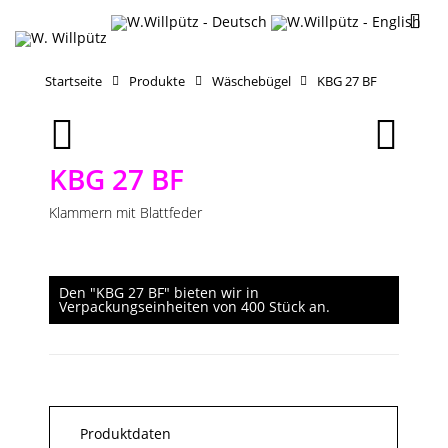
Startseite
Produkte
Wäschebügel
KBG 27 BF
KBG 27 BF
Klammern mit Blattfeder
Den "KBG 27 BF" bieten wir in
Verpackungseinheiten von 400 Stück an.
Produktdaten