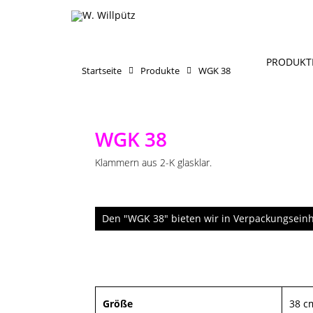
PRODUKT
Startseite
Produkte
WGK 38
WGK 38
Klammern aus 2-K glasklar.
Den "WGK 38" bieten wir in Verpackungseinh
Größe
38 c