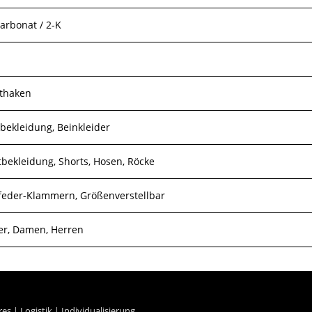
arbonat / 2-K
thaken
bekleidung, Beinkleider
tbekleidung, Shorts, Hosen, Röcke
tfeder-Klammern, Größenverstellbar
er, Damen, Herren
res
|
Logistik
|
Individualisierung