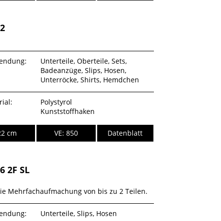
22
endung:
Unterteile, Oberteile, Sets,
Badeanzüge, Slips, Hosen,
Unterröcke, Shirts, Hemdchen
ial:
Polystyrol
Kunststoffhaken
22 cm
VE: 850
Datenblatt
6 2F SL
die Mehrfachaufmachung von bis zu 2 Teilen.
endung:
Unterteile, Slips, Hosen