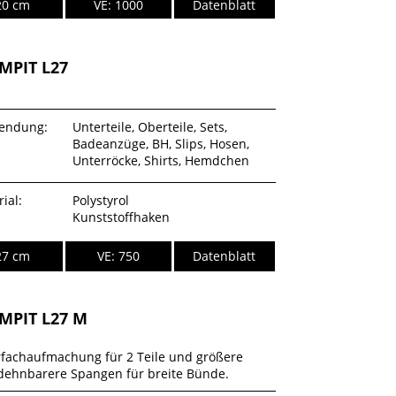
20 cm
VE: 1000
Datenblatt
MPIT L27
endung:
Unterteile, Oberteile, Sets,
Badeanzüge, BH, Slips, Hosen,
Unterröcke, Shirts, Hemdchen
ial:
Polystyrol
Kunststoffhaken
27 cm
VE: 750
Datenblatt
MPIT L27 M
fachaufmachung für 2 Teile und größere
dehnbarere Spangen für breite Bünde.