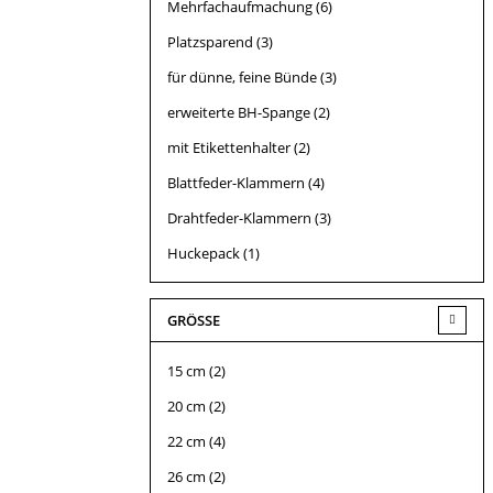
Mehrfachaufmachung
(6)
Platzsparend
(3)
für dünne, feine Bünde
(3)
erweiterte BH-Spange
(2)
mit Etikettenhalter
(2)
Blattfeder-Klammern
(4)
Drahtfeder-Klammern
(3)
Huckepack
(1)
GRÖSSE
15 cm
(2)
20 cm
(2)
22 cm
(4)
26 cm
(2)