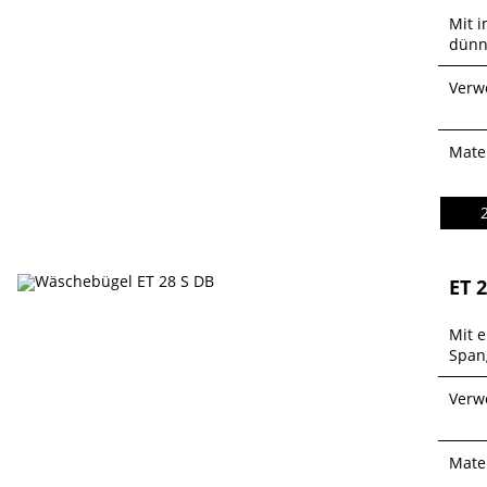
Mit i
dünn
Verw
Mater
ET 
Mit 
Span
Verw
Mater