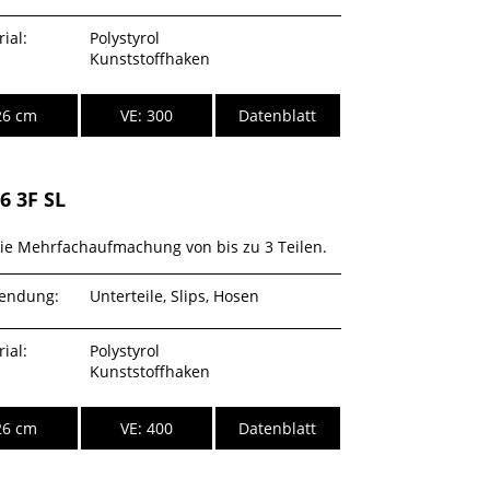
ial:
Polystyrol
Kunststoffhaken
26 cm
VE: 300
Datenblatt
6 3F SL
die Mehrfachaufmachung von bis zu 3 Teilen.
endung:
Unterteile, Slips, Hosen
ial:
Polystyrol
Kunststoffhaken
26 cm
VE: 400
Datenblatt