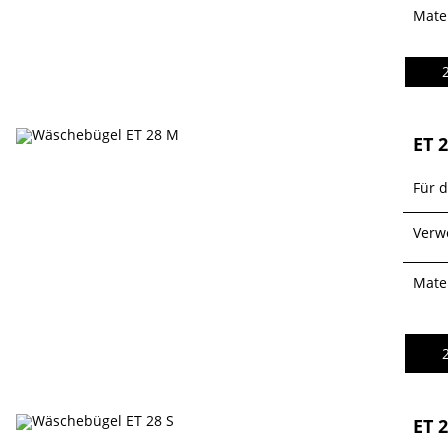
Mater
ET 
Für 
Verw
Mater
ET 2