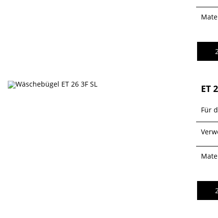
Mater
ET 2
Für 
Verw
Mater