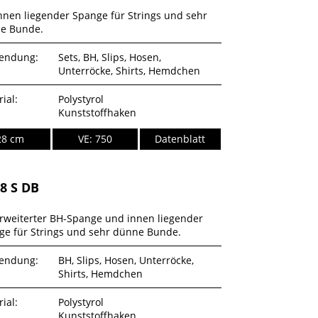
nnen liegender Spange für Strings und sehr
e Bunde.
endung:
Sets, BH, Slips, Hosen,
Unterröcke, Shirts, Hemdchen
ial:
Polystyrol
Kunststoffhaken
28 cm
VE: 750
Datenblatt
28 S DB
erweiterter BH-Spange und innen liegender
ge für Strings und sehr dünne Bunde.
endung:
BH, Slips, Hosen, Unterröcke,
Shirts, Hemdchen
ial:
Polystyrol
Kunststoffhaken