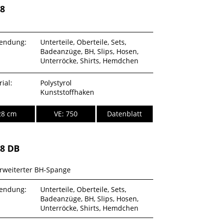
28
endung:
Unterteile, Oberteile, Sets,
Badeanzüge, BH, Slips, Hosen,
Unterröcke, Shirts, Hemdchen
ial:
Polystyrol
Kunststoffhaken
28 cm
VE: 750
Datenblatt
28 DB
erweiterter BH-Spange
endung:
Unterteile, Oberteile, Sets,
Badeanzüge, BH, Slips, Hosen,
Unterröcke, Shirts, Hemdchen