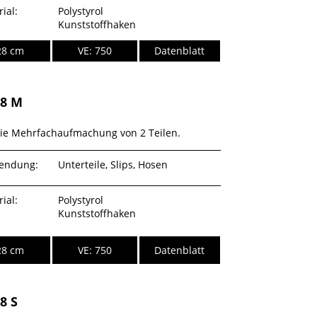
ial:
Polystyrol
Kunststoffhaken
28 cm
VE: 750
Datenblatt
28 M
die Mehrfachaufmachung von 2 Teilen.
endung:
Unterteile, Slips, Hosen
ial:
Polystyrol
Kunststoffhaken
28 cm
VE: 750
Datenblatt
8 S