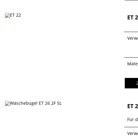
ET 
Verw
Mater
ET 2
Für 
Verw