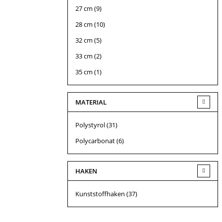
27 cm
(9)
28 cm
(10)
32 cm
(5)
33 cm
(2)
35 cm
(1)
MATERIAL
Polystyrol
(31)
Polycarbonat
(6)
HAKEN
Kunststoffhaken
(37)