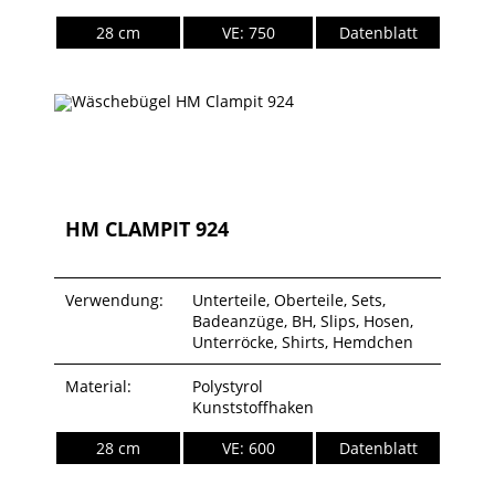
28 cm
VE: 750
Datenblatt
HM CLAMPIT 924
Verwendung:
Unterteile, Oberteile, Sets,
Badeanzüge, BH, Slips, Hosen,
Unterröcke, Shirts, Hemdchen
Material:
Polystyrol
Kunststoffhaken
28 cm
VE: 600
Datenblatt